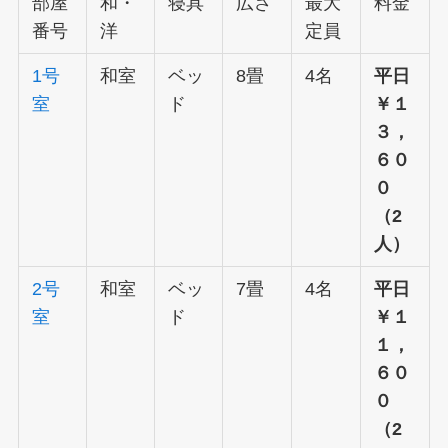
部屋
和・
寝具
広さ
最大
料金
番号
洋
定員
1号
和室
ベッ
8畳
4名
平日
室
ド
￥１
３
，
６０
０
（2
人）
2号
和室
ベッ
7畳
4名
平日
室
ド
￥１
１，
６０
０
（2