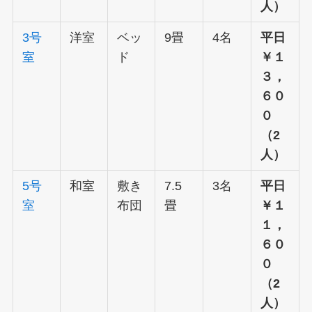
人）
3号
洋室
ベッ
9畳
4名
平日
室
ド
￥１
３，
６０
０
（2
人）
5号
和室
敷き
7.5
3名
平日
室
布団
畳
￥１
１，
６０
０
（2
人）