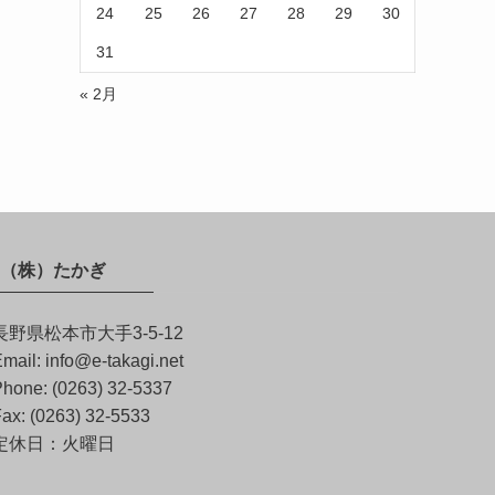
24
25
26
27
28
29
30
31
« 2月
（株）たかぎ
長野県松本市大手3-5-12
mail: info@e-takagi.net
hone: (0263) 32-5337
ax: (0263) 32-5533
定休日：火曜日