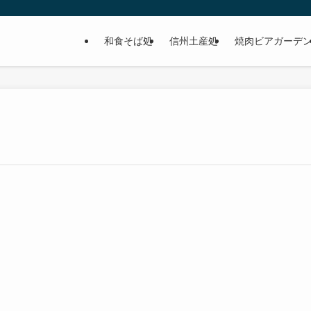
和食そば処
信州土産処
焼肉ビアガーデ