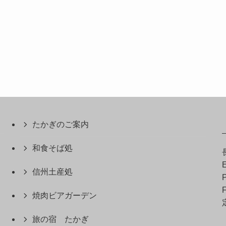
たかぎのご案内
和食そば処
E
信州土産処
P
F
焼肉ビアガーデン
旅の宿 たかぎ