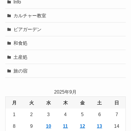
Info
カルチャー教室
ビアガーデン
和食処
土産処
旅の宿
2025年9月
月
火
水
木
金
土
日
1
2
3
4
5
6
7
8
9
10
11
12
13
14